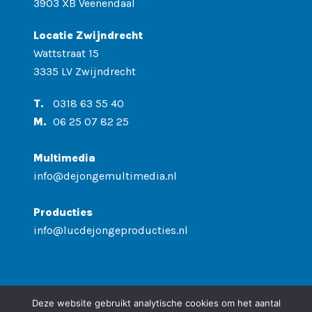
3903 XB Veenendaal
Locatie Zwijndrecht
Wattstraat 15
3335 LV Zwijndrecht
T.
0318 63 55 40
M.
06 25 07 82 25
Multimedia
info@dejongemultimedia.nl
Producties
info@lucdejongeproducties.nl
Deze website gebruikt analytische cookies om het aantal
© 2026 De Jonge Multimedia
|
Privacyverklaring